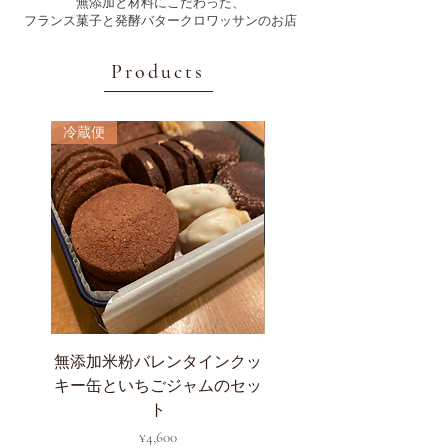
無添加と材料にこだわった、
フランス菓子と発酵バタークロワッサンのお店
Products
冷蔵便
冷蔵便
無添加米粉バレンタインクッ
無添加いちごジャム
キー缶といちごジャムのセッ
ト
Price
¥4,600