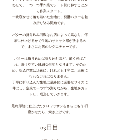
わせて、一つ一つ手作業でシート状に伸すことか
ら作業スタート。
一晩寝かせて落ち着いた生地に、発酵バターを包
み折り込み開始です。
バターの折り込み回数はお店によって異なり、何
層に仕上げるかで生地のサクサク感が決まるの
で、まさにお店のシグニチャーです。
バターは折り込めば折り込むほど、薄く伸ばさ
れ、溶けやすい繊細な生地となります。そのた
め、折込作業は迅速に、けれども丁寧に、正確に
行わなければなりません。
丁寧に折り込んだ生地は最終的に必要なサイズに
伸ばし、定規で一つずつ測りながら、生地をカッ
トし、成形していきます。
最終形態に仕上げたクロワッサンをさらにもう1日
寝かせたら、焼き上げです。
03日目