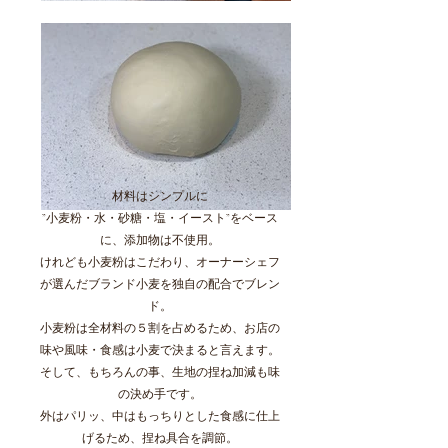
材料はシンプルに
”小麦粉・水・砂糖・塩・イースト”をベース
に、添加物は不使用。
けれども小麦粉はこだわり、オーナーシェフ
が選んだブランド小麦を独自の配合でブレン
ド。
小麦粉は全材料の５割を占めるため、お店の
味や風味・食感は小麦で決まると言えます。
そして、もちろんの事、生地の捏ね加減も味
の決め手です。
外はパリッ、中はもっちりとした食感に仕上
げるため、捏ね具合を調節。