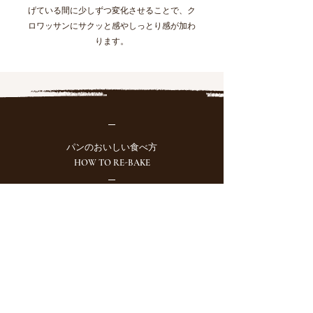
げている間に少しずつ変化させることで、ク
ロワッサンにサクッと感やしっとり感が加わ
ります。
パンのおいしい食べ方
HOW TO RE-BAKE
・​常温保存の場合
オーブントースターで２～３分焼いてく
ださい。その際、アルミホイルをパンに
かぶてあげると焦げにくいです。
・​冷凍保存の場合
電子レンジで軽く解凍したのち、常温保