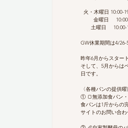
  火・木曜日 10:00-19
         金曜日     10:0
　　土曜日     10:00-1
GW休業期間は4/26
昨年6月からスター
そして、5月からは
日です。
〈各種パンの提供曜
① 🍞無添加食パン・ミ
食パンは1斤からの
サイトのお問い合わ
② 🥖自家製酵母のバゲッ