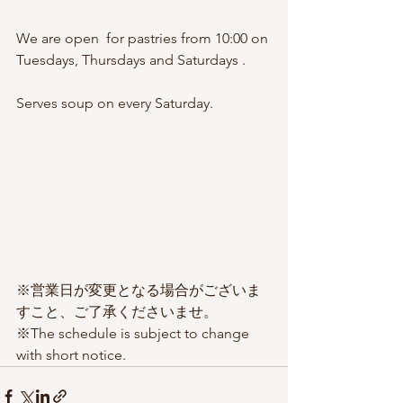
We are open  for pastries from 10:00 on 
Tuesdays, Thursdays and Saturdays .
Serves soup on every Saturday.
※営業日が変更となる場合がございま
すこと、ご了承くださいませ。
※The schedule is subject to change 
with short notice.